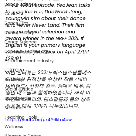
Dance Science
In our 108th episode, YeaJean talks 
to JungJae Hur, DaeWook Jang, 
Covid-19
YoungMin Kim about their dance 
Dance Film
film, Never Never Land. Their film 
was an official selection and 
Dance History
award winner in the NBFF 2021. If 
Dance Science
English is your primary language 
Dance & Technology
we will see you back on April 27th! 
(29:19)
Entertainment Industry
LGBTQIA+
이번 인터뷰는 2021노박스댄스필름페스
티벌에서 관객상을 수상한 작품 <네버
Self-Help
네버랜드> 허정재 감독, 장대욱 배우, 김
Social Justice
영민 배우님과 함께하였습니다. 제작 비
Social Media
하인드 스토리와, 댄스필름과 몸의 상호
작용에 대해 이야기 나누었습니다. 
Somatics
Teaching Tools
https://youtu.be/px4Y6kLnAcw
Wellness