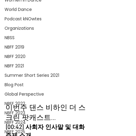
Women In Dance
World Dance
Podcast kNOwtes
Organizations
NBSS
NBFF 2019
NBFF 2020
NBFF 2021
Summer Short Series 2021
Blog Post
Global Perspective
NBFF 2022
이번주 댄스 비하인 더 스
NBFF 2023
크린 팟캐스트… 
NBFF 2024
[00:42] 사회자 인사말 및 대화 
NBFF 2025
주제 소개