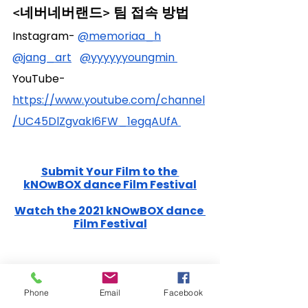
<네버네버랜드> 팀 접속 방법 
Instagram- 
@memoriaa_h
@jang_art
@yyyyyyoungmin
YouTube-
https://www.youtube.com/channel
/UC45DlZgvakI6FW_1egqAUfA
Submit Your Film to the 
kNOwBOX dance Film Festival
Watch the 2021 kNOwBOX dance 
Film Festival
Phone
Email
Facebook