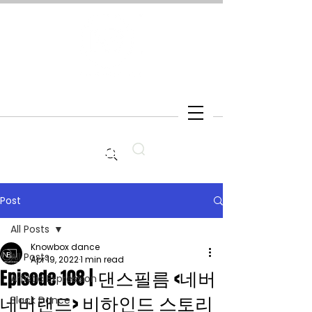
Search
Post
All Posts
Knowbox dance
All Posts
Apr 19, 2022
1 min read
Episode 108 | 댄스필름 <네버
Artistic Expression
네버랜드> 비하인드 스토리
Black Dance